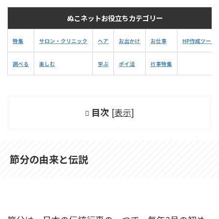
ぬこネットお役立ちカテゴリー
特集
サロン・クリニック
ヘア
お出かけ
お仕事
HP作成ツール
調べる
楽しむ
学ぶ
ポイ活
行事特集
目次
[
表示
]
節分の由来と伝説