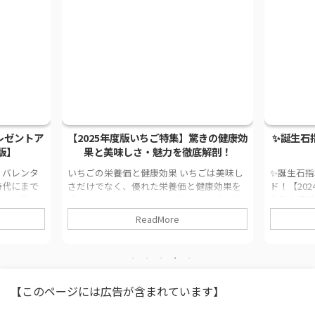
025/1/13
2025/1/12
レゼントア
【2025年度版いちご特集】驚きの健康効
✨誕生石
版】
果と美味しさ・魅力を徹底解剖！
 バレンタ
いちごの栄養価と健康効果 いちごは美味し
✨誕生石
時代にまで
さだけでなく、優れた栄養価と健康効果を
ド！【20
リスト教の
持つフルーツです。ここでは、いちごの栄
特別な意
日と深く結
養素について詳しく解説し、その健康効果
り、アイデ
ReadMore
は、ローマ
に焦点を当てます。 いちごには、豊富なビ
方法です
2世が結婚
タミンとミネラルが含まれています。特
節目に贈
たちの結婚
に、ビタミンCが豊富で、免疫機能を強化す
ます。結
います。結
るのに役立ちます。また、ビタミンCは皮膚
に特別な
死を悼むた
の健康を保つためにも重要な役割を果たし
で、心に残
【このページには広告が含まれています】
ンの日」とし
ているため、美容にも効果的と言えるでし
石にはそ
しては、次
ょう。さらに、いちごにはビタミンA、ビタ
人々の生