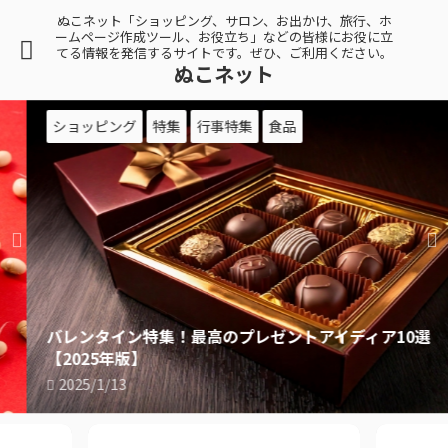
ぬこネット「ショッピング、サロン、お出かけ、旅行、ホ
ームページ作成ツール、お役立ち」などの皆様にお役に立
てる情報を発信するサイトです。ぜひ、ご利用ください。
ぬこネット
ショッピング
特集
行事特集
食品
バレンタイン特集！最高のプレゼントアイディア10選
【2025年版】
2025/1/13