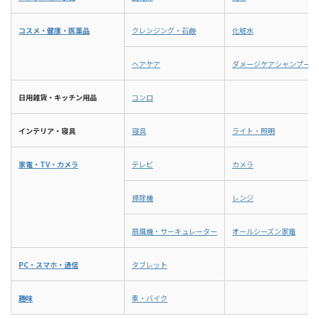
コスメ・健康・医薬品
クレンジング・石鹸
化粧水
ヘアケア
ダメージケアシャンプー
日用雑貨・キッチン用品
コンロ
インテリア・寝具
寝具
ライト・照明
家電・TV・カメラ
テレビ
カメラ
掃除機
レンジ
扇風機・サーキュレーター
オールシーズン家電
PC・スマホ・通信
タブレット
趣味
車・バイク