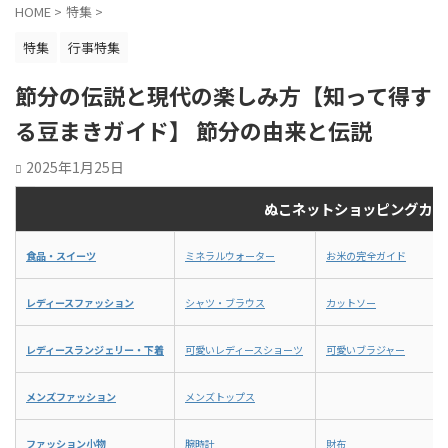
 歴史的背
ミンK、葉酸なども含まれています。これら
す。理由
HOME
>
特集
>
 ...
のビタミンは体の様々な機能を支えるた
や願い事
め、健康 ...
体例として .
特集
行事特集
節分の伝説と現代の楽しみ方【知って得す
る豆まきガイド】 節分の由来と伝説
2025年1月25日
ぬこネットショッピングカテ
食品・スイーツ
ミネラルウォーター
お米の完全ガイド
レディースファッション
シャツ・ブラウス
カットソー
レディースランジェリー・下着
可愛いレディースショーツ
可愛いブラジャー
メンズファッション
メンズトップス
ファッション小物
腕時計
財布