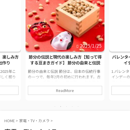
2025/1/25
2025/1/13
方【知って得
バレンタイン特集！最高のプレゼントア
【202
由来と伝説
イディア10選【2025年版】
果と
本の伝統行事
1.バレンタインデーの歴史と意味 バレンタ
いちごの
われます。古
インデーの歴史は、古代ローマ時代にまで
さだけで
い年を迎え
遡ります。この特別な日は、キリスト教の
持つフル
式や行事を
司祭である聖バレンタインの命日と深く結
養素につ
ReadMore
要な背景に
びついています。バレンタインは、ローマ
に焦点を
願う気持ち
帝国時代に、皇帝クラウディウス2世が結婚
タミンと
は単なるイ
を禁じた際に、内緒で若い恋人たちの結婚
に、ビタ
化が息づく
式を執り行ったことで知られています。結
るのに役
ついて考えて
果として、彼は処刑され、彼の死を悼むた
の健康を
HOME
>
家電・TV・カメラ
>
冬から春に
めに2月14日が「聖バレンタインの日」とし
ているた
悪霊（鬼）
て定められました。 この日に関しては、次
ょう。さ