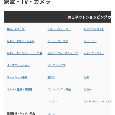
家電・TV・カメラ
した。そこ
のような歴史的背景があります。 歴史的背
ミンK、
れたのが豆
景 - 古代ローマでは、2月14日に女神 ...
のビタミ
め、健康 .
ぬこネットショッピングカテ
食品・スイーツ
ミネラルウォーター
お米の完全ガイド
レディースファッション
シャツ・ブラウス
カットソー
レディースランジェリー・下着
可愛いレディースショーツ
可愛いブラジャー
メンズファッション
メンズトップス
ファッション小物
腕時計
財布
コスメ・健康・医薬品
クレンジング・石鹸
化粧水
ヘアケア
ダメージケアシャンプー
日用雑貨・キッチン用品
コンロ