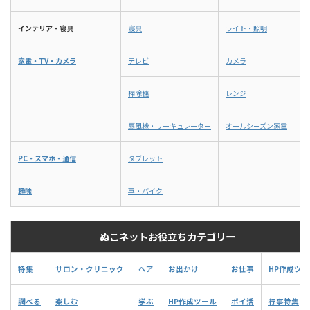
インテリア・寝具
寝具
ライト・照明
家電・TV・カメラ
テレビ
カメラ
掃除機
レンジ
扇風機・サーキュレーター
オールシーズン家電
PC・スマホ・通信
タブレット
趣味
車・バイク
ぬこネットお役立ちカテゴリー
特集
サロン・クリニック
ヘア
お出かけ
お仕事
HP作成ツー
調べる
楽しむ
学ぶ
HP作成ツール
ポイ活
行事特集