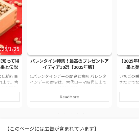
025/1/25
2025/1/13
【知って得
バレンタイン特集！最高のプレゼントア
【2025
由来と伝説
イディア10選【2025年版】
果と
の伝統行事
1.バレンタインデーの歴史と意味 バレンタ
いちごの栄
れます。古
インデーの歴史は、古代ローマ時代にまで
さだけで
い年を迎え
遡ります。この特別な日は、キリスト教の
持つフル
式や行事を
司祭である聖バレンタインの命日と深く結
養素につ
ReadMore
要な背景に
びついています。バレンタインは、ローマ
に焦点を当
願う気持ち
帝国時代に、皇帝クラウディウス2世が結婚
タミンと
は単なるイ
を禁じた際に、内緒で若い恋人たちの結婚
に、ビタミ
化が息づく
式を執り行ったことで知られています。結
るのに役立
いて考えて
果として、彼は処刑され、彼の死を悼むた
の健康を
【このページには広告が含まれています】
冬から春に
めに2月14日が「聖バレンタインの日」とし
ているた
悪霊（鬼）
て定められました。 この日に関しては、次
ょう。さら