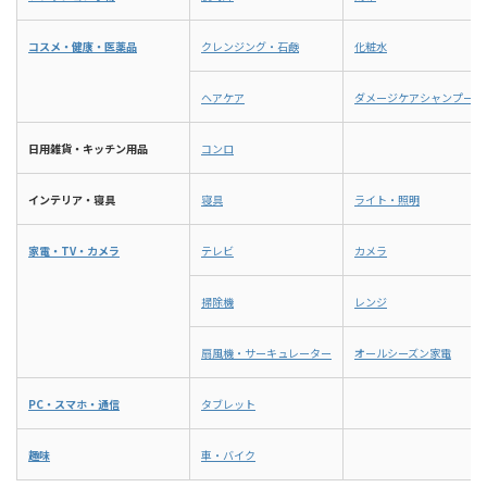
コスメ・健康・医薬品
クレンジング・石鹸
化粧水
ヘアケア
ダメージケアシャンプー
日用雑貨・キッチン用品
コンロ
インテリア・寝具
寝具
ライト・照明
家電・TV・カメラ
テレビ
カメラ
掃除機
レンジ
扇風機・サーキュレーター
オールシーズン家電
PC・スマホ・通信
タブレット
趣味
車・バイク