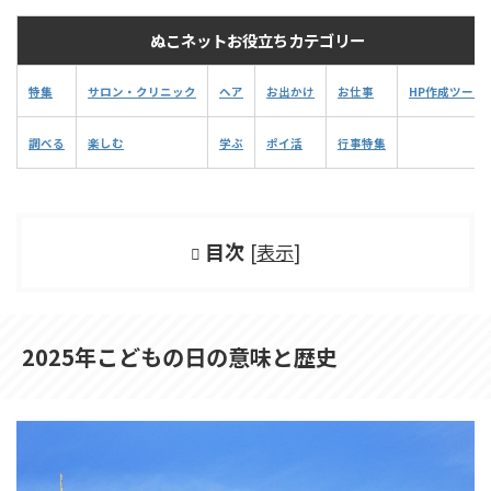
ぬこネットお役立ちカテゴリー
特集
サロン・クリニック
ヘア
お出かけ
お仕事
HP作成ツール
調べる
楽しむ
学ぶ
ポイ活
行事特集
目次
[
表示
]
2025年こどもの日の意味と歴史