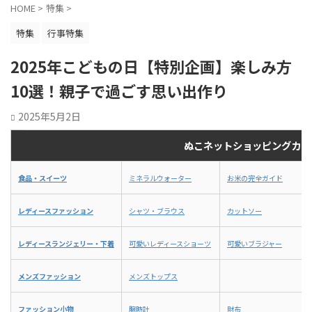
した。そこ
のような歴史的背景があります。 歴史的背
ミンK、葉
HOME
>
特集
>
れたのが豆
景 - 古代ローマでは、2月14日に女神 ...
のビタミ
め、健康 ...
特集
行事特集
2025年こどもの日【特別企画】楽しみ方
10選！親子で過ごす思い出作り
2025年5月2日
ぬこネットショッピングカテ
食品・スイーツ
ミネラルウォーター
お米の完全ガイド
レディースファッション
シャツ・ブラウス
カットソー
レディースランジェリー・下着
可愛いレディースショーツ
可愛いブラジャー
メンズファッション
メンズトップス
ファッション小物
腕時計
財布