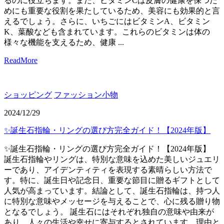
るのに役立ちます。また、ビタミンCは皮膚の健康を保つた
めにも重要な役割を果たしているため、美容にも効果的と言
えるでしょう。さらに、いちごにはビタミンA、ビタミン
K、葉酸なども含まれています。これらのビタミンは体の
様々な機能を支えるため、健康 ...
ReadMore
ショッピング
ファッション小物
2024/12/29
✨誕生石指輪・リングの選び方完全ガイド！【2024年版】
✨誕生石指輪・リングの選び方完全ガイド！【2024年版】
誕生石指輪やリングは、特別な意味を込めた美しいジュエリ
ーであり、アイデンティティを表現する素晴らしい方法で
す。特に、誕生日や記念日、重要な節目に贈るギフトとして
人気が高まっています。結論として、誕生石指輪は、持つ人
に特別な意味やメッセージを与えることで、心に残る贈り物
となるでしょう。 誕生石にはそれぞれ独自の意味や由来が
あり、人々の生活や幸せに寄与するとされています。理由と