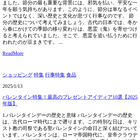
ました。節分の最も重要な背景には、邪気を払い、平安な一
年を願う気持ちがあります。このように、節分は単なるイベ
ントではなく、深い歴史と文化が息づく行事なのです。 節
分の歴史について考えてみましょう。古代の日本では、冬か
ら春にかけての季節の移り変わりは、悪霊（鬼）を寄せつけ
ると考えられていました。そこで、悪霊を追い払うために行
われたのが豆まきです。 ...
ReadMore
ショッピング
特集
行事特集
食品
2025/1/13
バレンタイン特集！最高のプレゼントアイディア10選【2025
年版】
1.バレンタインデーの歴史と意味 バレンタインデーの歴史
は、古代ローマ時代にまで遡ります。この特別な日は、キリ
スト教の司祭である聖バレンタインの命日と深く結びついて
います。バレンタインは、ローマ帝国時代に、皇帝クラウデ