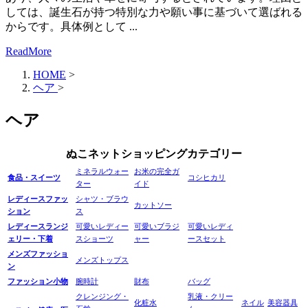
しては、誕生石が持つ特別な力や願い事に基づいて選ばれる
からです。具体例として ...
ReadMore
HOME
>
ヘア
>
ヘア
ぬこネットショッピングカテゴリー
ミネラルウォー
お米の完全ガ
食品・スイーツ
コシヒカリ
ター
イド
レディースファッ
シャツ・ブラウ
カットソー
ション
ス
レディースランジ
可愛いレディー
可愛いブラジ
可愛いレディ
ェリー・下着
スショーツ
ャー
ースセット
メンズファッショ
メンズトップス
ン
ファッション小物
腕時計
財布
バッグ
クレンジング・
乳液・クリー
化粧水
ネイル
美容器具