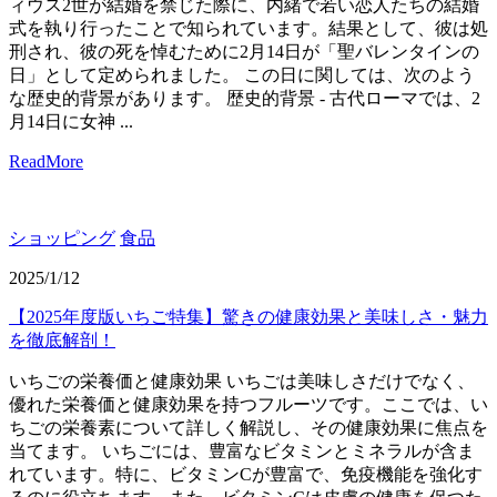
ィウス2世が結婚を禁じた際に、内緒で若い恋人たちの結婚
式を執り行ったことで知られています。結果として、彼は処
刑され、彼の死を悼むために2月14日が「聖バレンタインの
日」として定められました。 この日に関しては、次のよう
な歴史的背景があります。 歴史的背景 - 古代ローマでは、2
月14日に女神 ...
ReadMore
ショッピング
食品
2025/1/12
【2025年度版いちご特集】驚きの健康効果と美味しさ・魅力
を徹底解剖！
いちごの栄養価と健康効果 いちごは美味しさだけでなく、
優れた栄養価と健康効果を持つフルーツです。ここでは、い
ちごの栄養素について詳しく解説し、その健康効果に焦点を
当てます。 いちごには、豊富なビタミンとミネラルが含ま
れています。特に、ビタミンCが豊富で、免疫機能を強化す