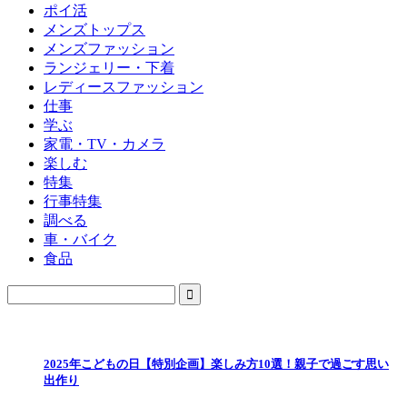
ポイ活
メンズトップス
メンズファッション
ランジェリー・下着
レディースファッション
仕事
学ぶ
家電・TV・カメラ
楽しむ
特集
行事特集
調べる
車・バイク
食品
2025年こどもの日【特別企画】楽しみ方10選！親子で過ごす思い
出作り