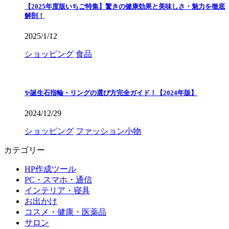
【2025年度版いちご特集】驚きの健康効果と美味しさ・魅力を徹底
解剖！
2025/1/12
ショッピング
食品
✨誕生石指輪・リングの選び方完全ガイド！【2024年版】
2024/12/29
ショッピング
ファッション小物
カテゴリー
HP作成ツール
PC・スマホ・通信
インテリア・寝具
お出かけ
コスメ・健康・医薬品
サロン