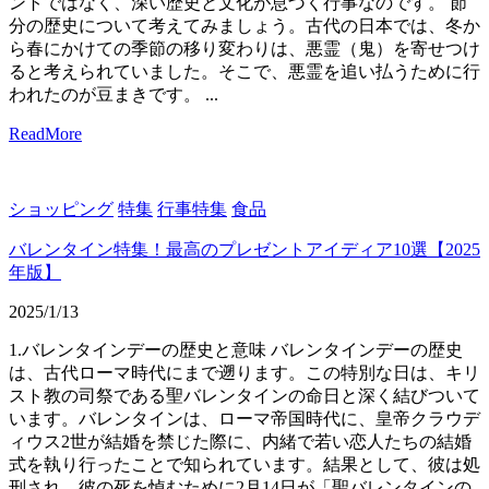
ントではなく、深い歴史と文化が息づく行事なのです。 節
分の歴史について考えてみましょう。古代の日本では、冬か
ら春にかけての季節の移り変わりは、悪霊（鬼）を寄せつけ
ると考えられていました。そこで、悪霊を追い払うために行
われたのが豆まきです。 ...
ReadMore
ショッピング
特集
行事特集
食品
バレンタイン特集！最高のプレゼントアイディア10選【2025
年版】
2025/1/13
1.バレンタインデーの歴史と意味 バレンタインデーの歴史
は、古代ローマ時代にまで遡ります。この特別な日は、キリ
スト教の司祭である聖バレンタインの命日と深く結びついて
います。バレンタインは、ローマ帝国時代に、皇帝クラウデ
ィウス2世が結婚を禁じた際に、内緒で若い恋人たちの結婚
式を執り行ったことで知られています。結果として、彼は処
刑され、彼の死を悼むために2月14日が「聖バレンタインの