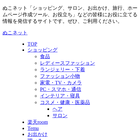
ぬこネット「ショッピング、サロン、お出かけ、旅行、ホー
ムページ作成ツール、お役立ち」などの皆様にお役に立てる
情報を発信するサイトです。ぜひ、ご利用ください。
ぬこネット
TOP
ショッピング
食品
レディースファッション
ランジェリー・下着
ファッション小物
家電・TV・カメラ
PC・スマホ・通信
インテリア・寝具
コスメ・健康・医薬品
ヘア
サロン
楽天room
Temu
お出かけ