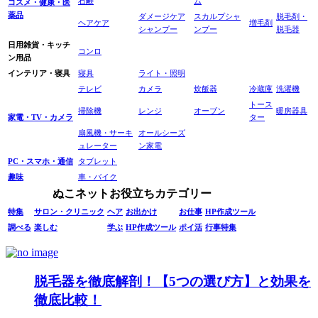
石鹸
ム
コスメ・健康・医
薬品
ダメージケア
スカルプシャ
脱毛剤・
ヘアケア
増毛剤
シャンプー
ンプー
脱毛器
日用雑貨・キッチ
コンロ
ン用品
インテリア・寝具
寝具
ライト・照明
テレビ
カメラ
炊飯器
冷蔵庫
洗濯機
トース
掃除機
レンジ
オーブン
暖房器具
家電・TV・カメラ
ター
扇風機・サーキ
オールシーズ
ュレーター
ン家電
PC・スマホ・通信
タブレット
趣味
車・バイク
ぬこネットお役立ちカテゴリー
特集
サロン・クリニック
ヘア
お出かけ
お仕事
HP作成ツール
調べる
楽しむ
学ぶ
HP作成ツール
ポイ活
行事特集
脱毛器を徹底解剖！【5つの選び方】と効果を
徹底比較！