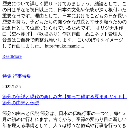
歴史について詳しく掘り下げてみましょう。結論として、こ
の日は単なる祝日以上に、日本の文化や伝統が深く根付いた
重要な日です。理由として、日本におけるこどもの日が長い
歴史を持ち、子どもたちの健やかな成長と幸せを願うための
記念日として位置づけられているためです。 オリジナル作
曲【空へ泳げ】（歌唱あり）作詞作曲：ぬこネット管理人
音量はご自身で調整お願いします。 こいのぼりをイメージ
して作曲しました。 https://nuko.mamic ...
ReadMore
特集
行事特集
2025/1/25
節分の伝説と現代の楽しみ方【知って得する豆まきガイド】
節分の由来と伝説
節分の由来と伝説 節分は、日本の伝統行事の一つで、毎年2
月の初めに行われます。古くから、季節の変わり目に新しい
年を迎える準備として、人々は様々な儀式や行事を行ってき