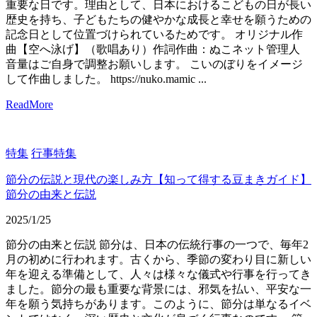
重要な日です。理由として、日本におけるこどもの日が長い
歴史を持ち、子どもたちの健やかな成長と幸せを願うための
記念日として位置づけられているためです。 オリジナル作
曲【空へ泳げ】（歌唱あり）作詞作曲：ぬこネット管理人
音量はご自身で調整お願いします。 こいのぼりをイメージ
して作曲しました。 https://nuko.mamic ...
ReadMore
特集
行事特集
節分の伝説と現代の楽しみ方【知って得する豆まきガイド】
節分の由来と伝説
2025/1/25
節分の由来と伝説 節分は、日本の伝統行事の一つで、毎年2
月の初めに行われます。古くから、季節の変わり目に新しい
年を迎える準備として、人々は様々な儀式や行事を行ってき
ました。節分の最も重要な背景には、邪気を払い、平安な一
年を願う気持ちがあります。このように、節分は単なるイベ