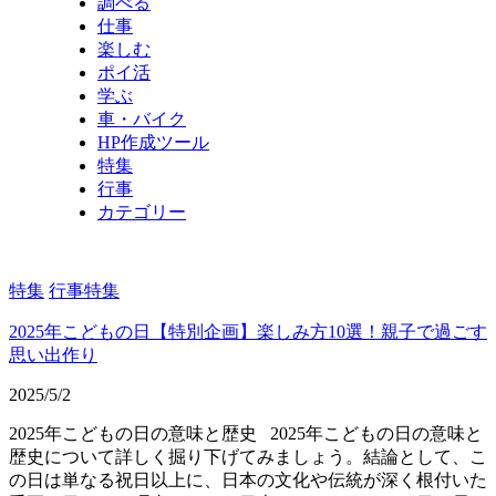
調べる
仕事
楽しむ
ポイ活
学ぶ
車・バイク
HP作成ツール
特集
行事
カテゴリー
特集
行事特集
2025年こどもの日【特別企画】楽しみ方10選！親子で過ごす
思い出作り
2025/5/2
2025年こどもの日の意味と歴史 2025年こどもの日の意味と
歴史について詳しく掘り下げてみましょう。結論として、こ
の日は単なる祝日以上に、日本の文化や伝統が深く根付いた